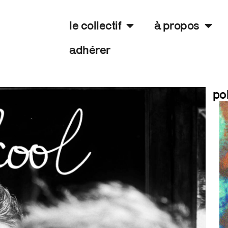
le collectif
à propos
adhérer
po