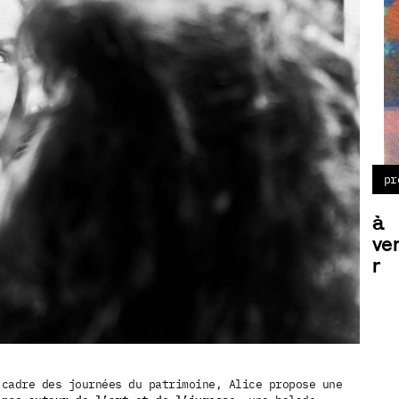
pr
à
ve
r
 cadre des journées du patrimoine, Alice propose une