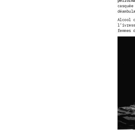
perform
casquée
déambul
Alcool 
l’ivres
femmes 