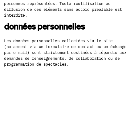
personnes représentées. Toute réutilisation ou
diffusion de ces éléments sans accord préalable est
interdite.
données personnelles
Les données personnelles collectées via le site
(notamment via un formulaire de contact ou un échange
par e-mail) sont strictement destinées à répondre aux
demandes de renseignements, de collaboration ou de
programmation de spectacles.
Conformément au Règlement Général sur la Protection des
Données (RGPD), vous disposez d’un droit d’accès, de
rectification, d’effacement et d’opposition au
traitement de vos données personnelles.
Pour exercer ces droits, vous pouvez contacter :
Adresse e-mail :
communication@pol-n.org
Aucune donnée personnelle n’est cédée ou vendue à des
tiers.
cookies