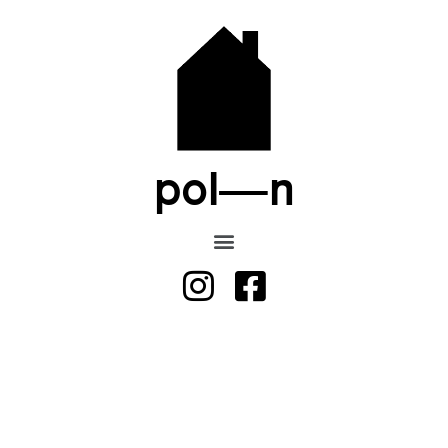
pol—n