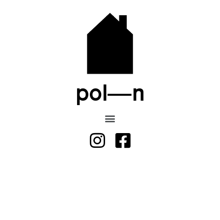
pol—n