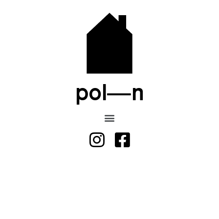
pol—n