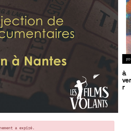
pr
à
ve
r
nement a expiré.