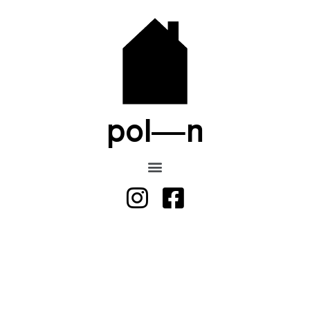
pol—n