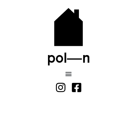
pol—n