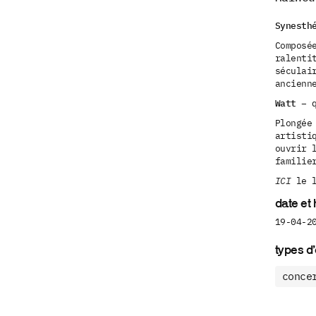
Synesth
Composé
ralenti
séculai
ancienn
Watt
– q
Plongée
artisti
ouvrir 
familie
ICI
le 
date et
19-04-2
types d
conce