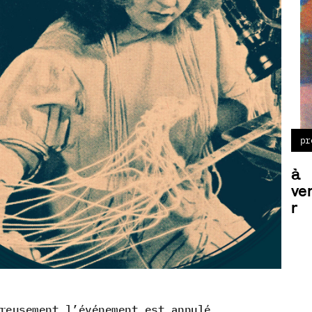
pr
à
ve
r
reusement l’événement est annulé