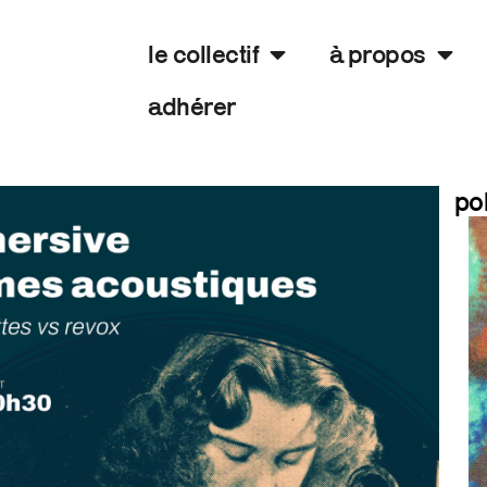
le collectif
à propos
adhérer
po