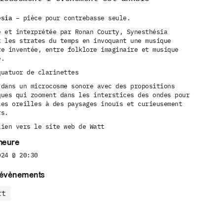
ésia
– pièce pour contrebasse seule.
e et interprétée par Ronan Courty, Synesthésia
t les strates du temps en invoquant une musique
re inventée, entre folklore imaginaire et musique
e.
uatuor de clarinettes
 dans un microcosme sonore avec des propositions
ques qui zooment dans les interstices des ondes pour
les oreilles à des paysages inouïs et curieusement
rs.
lien vers le site web de Watt
 heure
024 @ 20:30
’évènements
rt