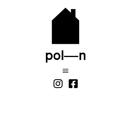
pol—n