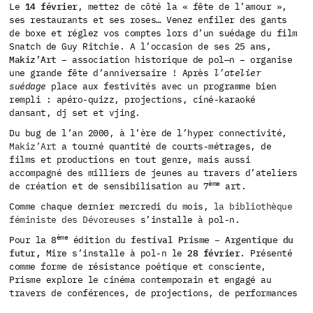
Le
14 février
, mettez de côté la « fête de l’amour »,
ses restaurants et ses roses… Venez enfiler des gants
de boxe et réglez vos comptes lors d’un suédage du film
Snatch de Guy Ritchie. A l’occasion de ses
25 ans,
Makiz’Art
– association historique de pol—n – organise
une grande fête d’anniversaire ! Après
l’atelier
suédage
place aux festivités avec un programme bien
rempli : apéro-quizz, projections, ciné-karaoké
dansant, dj set et vjing.
Du bug de l’an 2000, à l’ère de l’hyper connectivité,
Makiz’Art
a tourné quantité de courts-métrages, de
films et productions en tout genre, mais aussi
accompagné des milliers de jeunes au travers d’ateliers
ème
de création et de sensibilisation au 7
art.
Comme chaque dernier mercredi du mois,
la bibliothèque
féministe des Dévoreuses
s’installe à pol-n.
ème
Pour la 8
édition du
festival Prisme – Argentique du
futur
,
Mire s’installe à pol-n le
28 février
. Présenté
comme forme de résistance poétique et consciente,
Prisme explore le cinéma contemporain et engagé au
travers de conférences, de projections, de performances
immersives, d’ateliers de découvertes, et d’un salon de