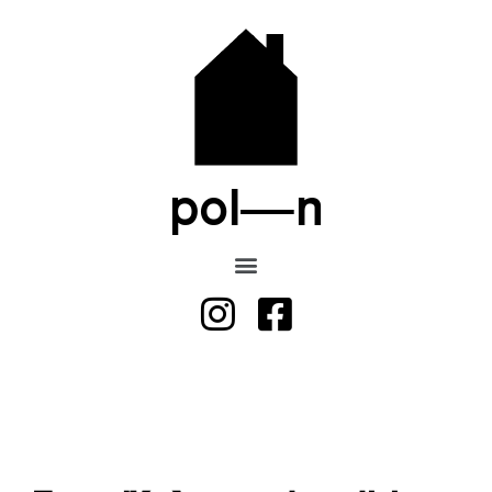
pol—n