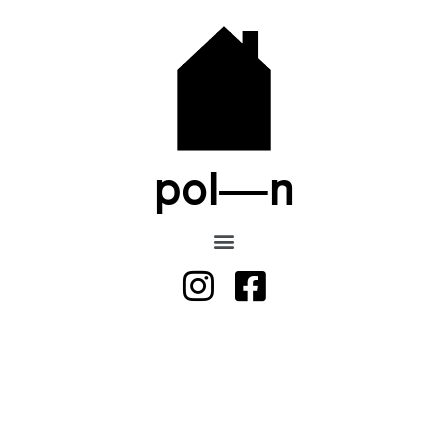
pol—n