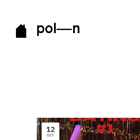
pol—n
12
OCT